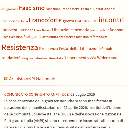
Fascismo
FascismoEuropa
fascisti
Festa di Liberazione dal
emigrazione
incontri
Francoforte
guerra
IMI
nazifascismo
Heiko Koch
foibe
Liberazione
Interventi
memoria
Neofascismo
Iscrizione
Liana Novelli
Nazismo
Partigiani
Pace
Palestina
Pastasciutta antifascista
razzismo
referendum
Resistenza
Resistenza Festa-della-Liberazione
Shoah
solidarietà
Widerstand
Tesseramento
VVN
stragi naziste e fasciste in Italia
Archivio ANPI Nazionale
COMUNICATO CONGIUNTO ANPI - UCEI
28 Luglio 2026
In considerazione delle gravi tensioni che si sono manifestate in
occasione delle manifestazioni del 25 aprile 2026, i vertici dell'Unione
delle Comunità Ebraiche Italiane (UCEI) e dell'Associazione Nazionale
Partigiani d'Italia (ANPI) si sono recentemente incontrati allo scopo di
riaprire il dialogo tra le parti su temi di vitale importanza per la