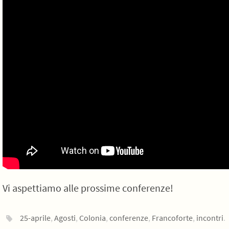
Vi aspettiamo alle prossime conferenze!
25-aprile
,
Agosti
,
Colonia
,
conferenze
,
Francoforte
,
incontri
.