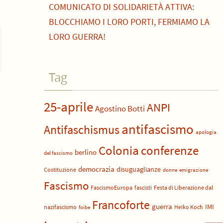
COMUNICATO DI SOLIDARIETÀ ATTIVA:
BLOCCHIAMO I LORO PORTI, FERMIAMO LA
LORO GUERRA!
Tag
25-aprile
ANPI
Agostino Botti
antifascismo
Antifaschismus
apologia
Colonia
conferenze
berlino
del fascismo
democrazia
disuguaglianze
Costituzione
donne
emigrazione
Fascismo
FascismoEuropa
fascisti
Festa di Liberazione dal
Francoforte
guerra
IMI
nazifascismo
Heiko Koch
foibe