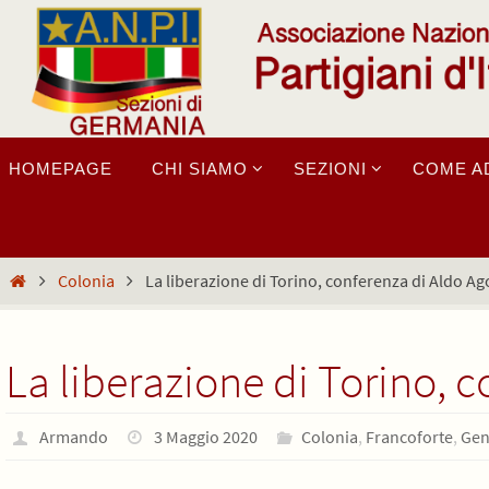
Salta
al
contenuto
Salta
HOMEPAGE
CHI SIAMO
SEZIONI
COME A
al
contenuto
Home
Colonia
La liberazione di Torino, conferenza di Aldo Ag
La liberazione di Torino, c
Armando
3 Maggio 2020
Colonia
,
Francoforte
,
Gen