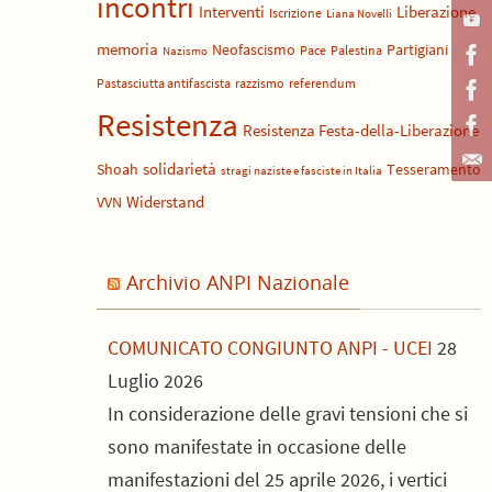
incontri
Liberazione
Interventi
Iscrizione
Liana Novelli
memoria
Neofascismo
Partigiani
Pace
Palestina
Nazismo
Pastasciutta antifascista
razzismo
referendum
Resistenza
Resistenza Festa-della-Liberazione
solidarietà
Shoah
Tesseramento
stragi naziste e fasciste in Italia
Widerstand
VVN
Archivio ANPI Nazionale
COMUNICATO CONGIUNTO ANPI - UCEI
28
Luglio 2026
In considerazione delle gravi tensioni che si
sono manifestate in occasione delle
manifestazioni del 25 aprile 2026, i vertici