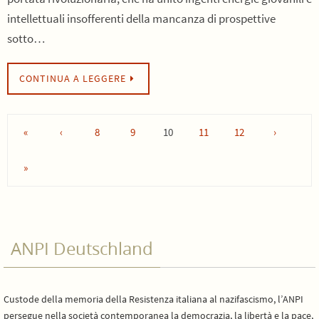
intellettuali insofferenti della mancanza di prospettive
sotto…
CONTINUA A LEGGERE
«
‹
8
9
10
11
12
›
»
ANPI Deutschland
Custode della memoria della Resistenza italiana al nazifascismo, l’ANPI
persegue nella società contemporanea la democrazia, la libertà e la pace,