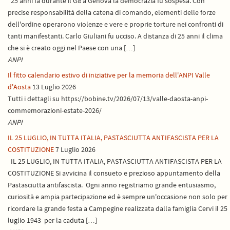
"25 anni fa durante il G8 a Genova la democrazia fu sospesa. Con
precise responsabilità della catena di comando, elementi delle forze
dell'ordine operarono violenze e vere e proprie torture nei confronti di
tanti manifestanti. Carlo Giuliani fu ucciso. A distanza di 25 anni il clima
che si è creato oggi nel Paese con una […]
ANPI
Il fitto calendario estivo di iniziative per la memoria dell'ANPI Valle
d'Aosta
13 Luglio 2026
Tutti i dettagli su https://bobine.tv/2026/07/13/valle-daosta-anpi-
commemorazioni-estate-2026/
ANPI
IL 25 LUGLIO, IN TUTTA ITALIA, PASTASCIUTTA ANTIFASCISTA PER LA
COSTITUZIONE
7 Luglio 2026
IL 25 LUGLIO, IN TUTTA ITALIA, PASTASCIUTTA ANTIFASCISTA PER LA
COSTITUZIONE Si avvicina il consueto e prezioso appuntamento della
Pastasciutta antifascista. Ogni anno registriamo grande entusiasmo,
curiosità e ampia partecipazione ed è sempre un'occasione non solo per
ricordare la grande festa a Campegine realizzata dalla famiglia Cervi il 25
luglio 1943 per la caduta […]