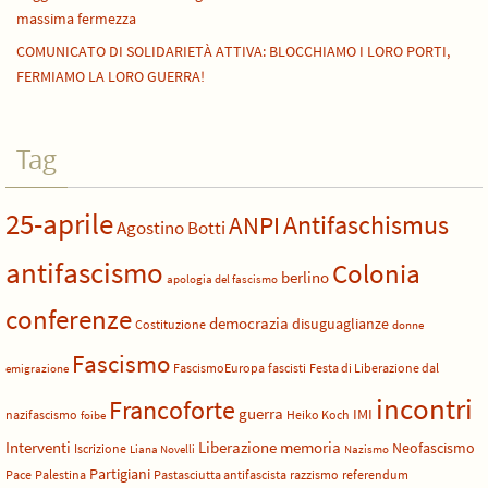
massima fermezza
COMUNICATO DI SOLIDARIETÀ ATTIVA: BLOCCHIAMO I LORO PORTI,
FERMIAMO LA LORO GUERRA!
Tag
25-aprile
Antifaschismus
ANPI
Agostino Botti
antifascismo
Colonia
berlino
apologia del fascismo
conferenze
democrazia
disuguaglianze
Costituzione
donne
Fascismo
FascismoEuropa
fascisti
Festa di Liberazione dal
emigrazione
incontri
Francoforte
guerra
IMI
nazifascismo
Heiko Koch
foibe
Liberazione
Interventi
memoria
Neofascismo
Iscrizione
Liana Novelli
Nazismo
Partigiani
Pace
Palestina
Pastasciutta antifascista
razzismo
referendum